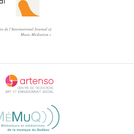
o de l’International Journal of
Music Mediation
»