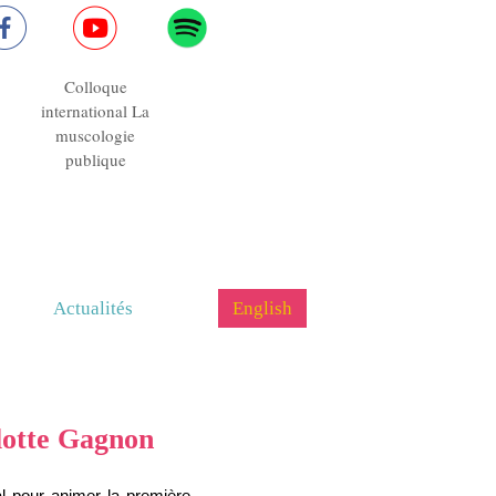
Colloque
international La
muscologie
publique
Actualités
English
rlotte Gagnon
al pour animer la première